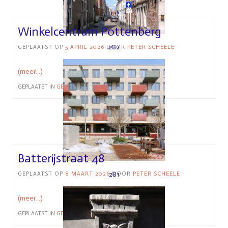
Winkelcentrum Pottenberg
282
GEPLAATST OP
5 APRIL 2026
DOOR
PETER SCHEELE
(meer…)
GEPLAATST IN
GEBOUW
Batterijstraat 48
281
GEPLAATST OP
8 MAART 2026
DOOR
PETER SCHEELE
(meer…)
GEPLAATST IN
GEBOUW