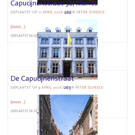
Capucijnenstraat 98, Marres
288
GEPLAATST OP
11 APRIL 2026
DOOR
PETER SCHEELE
(meer…)
GEPLAATST IN
GEBOUW
De Capucijnenstraat
283
GEPLAATST OP
9 APRIL 2026
DOOR
PETER SCHEELE
(meer…)
GEPLAATST IN
GEBOUW