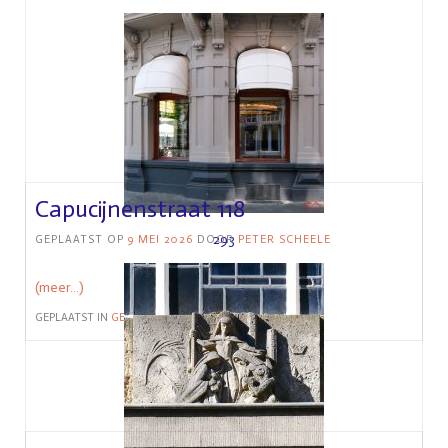
Capucijnenstraat 118
293
GEPLAATST OP
9 MEI 2026
DOOR
PETER SCHEELE
(meer…)
GEPLAATST IN
GEBOUW