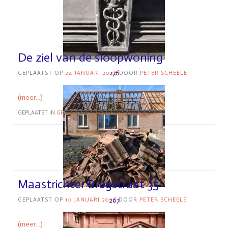
De ziel van de sloopwoning
276
GEPLAATST OP
24 JANUARI 2026
DOOR
PETER SCHEELE
(meer…)
GEPLAATST IN
GEBOUW
Maastrichter Brugstraat 35
267
GEPLAATST OP
10 JANUARI 2026
DOOR
PETER SCHEELE
(meer…)