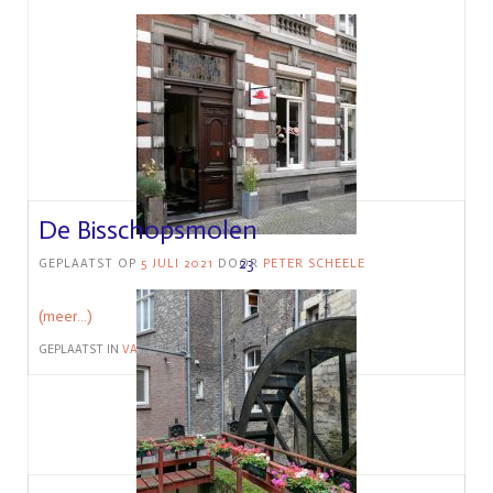
De Bisschopsmolen
23
GEPLAATST OP
5 JULI 2021
DOOR
PETER SCHEELE
(meer…)
GEPLAATST IN
VAKMANSCHAP