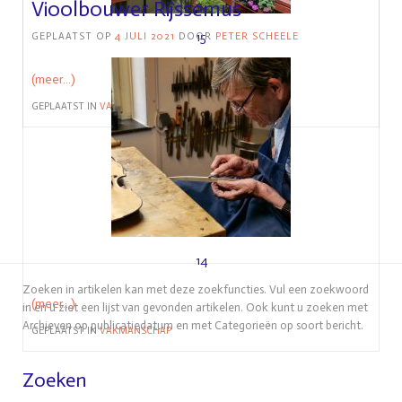
Vioolbouwer Rijssemus
15
GEPLAATST OP
4 JULI 2021
DOOR
PETER SCHEELE
(meer…)
GEPLAATST IN
VAKMANSCHAP
14
Zoeken in artikelen kan met deze zoekfuncties. Vul een zoekwoord
(meer…)
in en u ziet een lijst van gevonden artikelen. Ook kunt u zoeken met
Archieven op publicatiedatum en met Categorieën op soort bericht.
GEPLAATST IN
VAKMANSCHAP
Zoeken