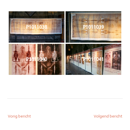
P1011038
P1011039
P1011040
P1011041
Bericht
Vorig bericht
Volgend bericht
navigatie