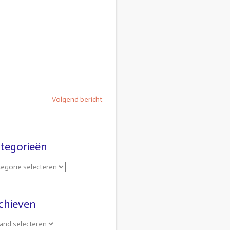
Volgend bericht
tegorieën
chieven