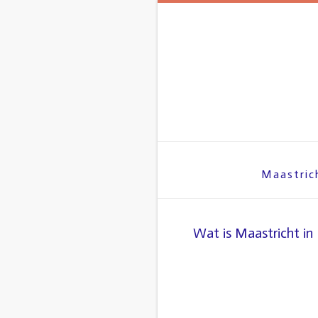
Spring
naar
inhoud
Maastric
Wat is Maastricht in