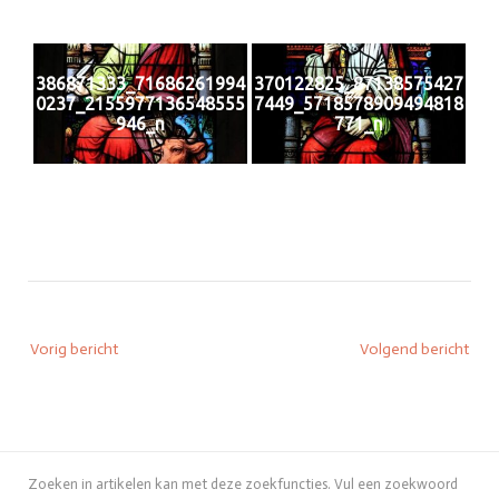
386871333_71686261994
370122825_87138575427
0237_2155977136548555
7449_5718578909494818
946_n
771_n
Bericht
Vorig bericht
Volgend bericht
navigatie
Zoeken in artikelen kan met deze zoekfuncties. Vul een zoekwoord