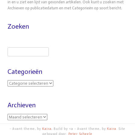
in en u ziet een lijst van gevonden artikelen. Ook kunt u zoeken met
Archieven op publicatiedatum en met Categorieën op soort bericht.
Zoeken
Zoeken
Categorieën
C
a
t
e
Archieven
g
o
A
r
r
i
c
- Avant theme, by
Kaira
, Build by <a - Avant theme, by
Kaira
. Site
e
gebouwd door:
Peter Scheele
h