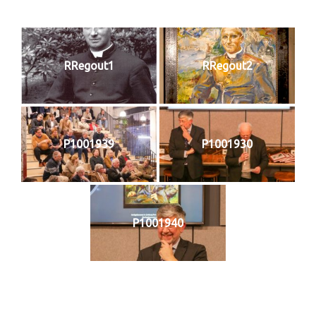
RRegout1
RRegout2
P1001939
P1001930
P1001940