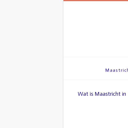
Spring
naar
inhoud
Maastric
Wat is Maastricht in