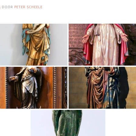
5
DOOR
PETER SCHEELE