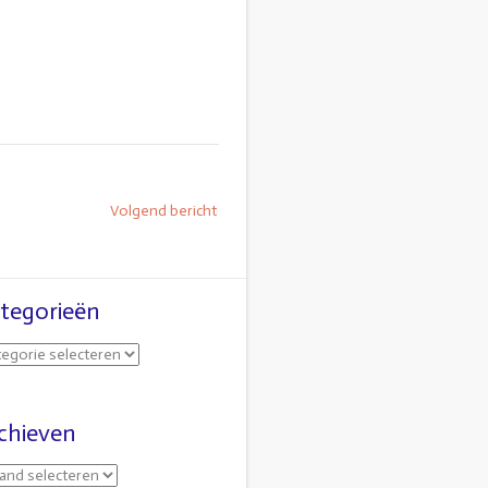
Volgend bericht
tegorieën
chieven