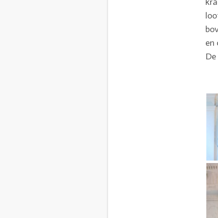
kra
loo
bov
en 
De 