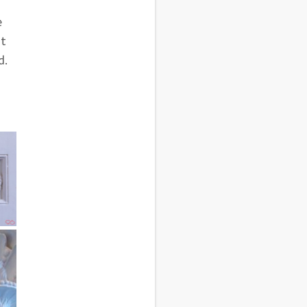
e
gt
d.