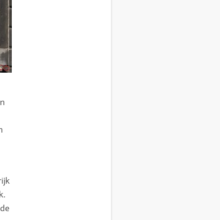
in
n
ijk
k.
nde