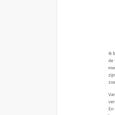
Ik 
de 
meu
zij
zo
Van
ver
En 