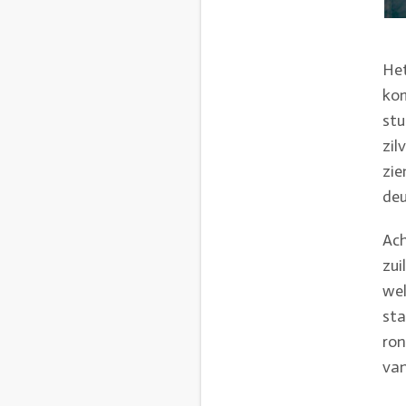
Het
kom
stu
zil
zie
deu
Ach
zui
wel
sta
ron
van