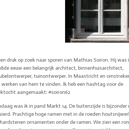
ben druk op zoek naar sporen van Mathias Soiron. Hij was 
18de eeuw een belangrijk architect, binnenhuisarchitect,
belontwerper, tuinontwerper. In Maastricht en omstreke
n werken van hem te vinden. Ik heb een hashtag voor de
ektocht aangemaakt: #soiron62
daag was ik in pand Markt 14. De buitenzijde is bijzonder r
sierd. Prachtige hoge ramen met in de roeden houtsnijwer
hardstenen ornamenten onder de ramen. We zien een ro