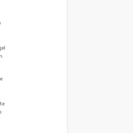
e
gel
en
ee
te
e