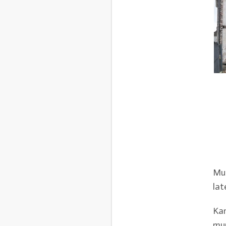
Mur
lat
Kam
mur