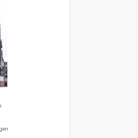
s
ngen