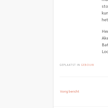
sto
kun
het
He
Ake
Bat
Loo
GEPLAATST IN
GEBOUW
Vorig bericht