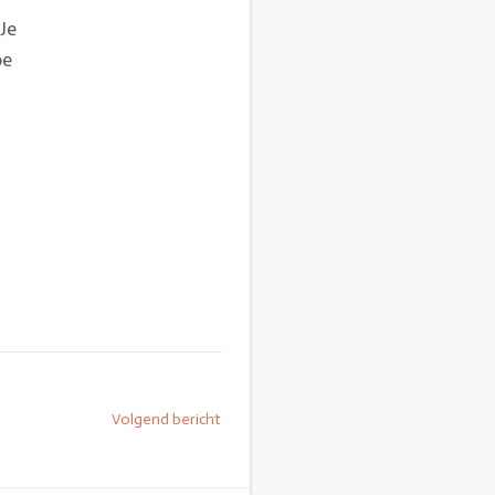
Je
oe
Volgend bericht