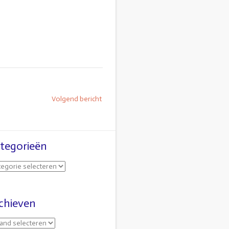
Volgend bericht
tegorieën
chieven