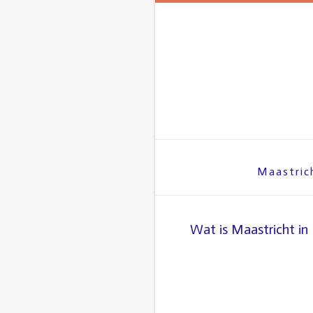
Spring
naar
inhoud
Maastric
Wat is Maastricht in