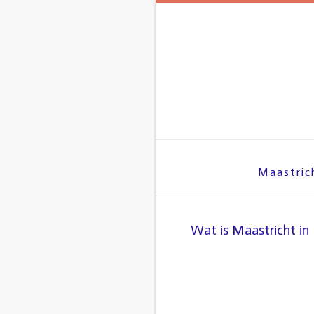
Spring
naar
inhoud
Maastric
Wat is Maastricht in