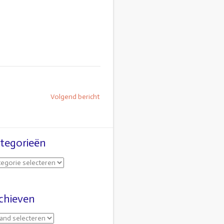
Volgend bericht
tegorieën
chieven