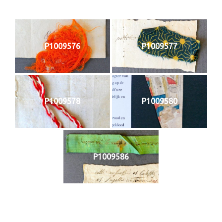
P1009576
P1009577
P1009578
P1009580
P1009586