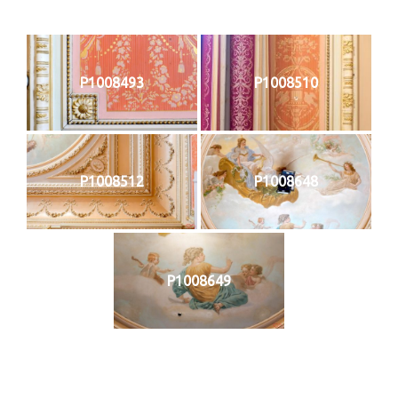
P1008493
P1008510
P1008512
P1008648
P1008649