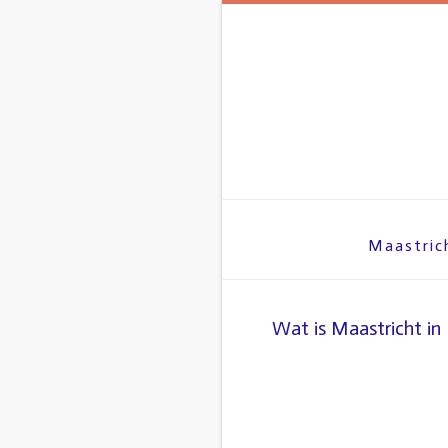
Spring
naar
inhoud
Maastric
Wat is Maastricht in