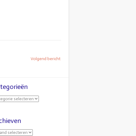
Volgend bericht
tegorieën
chieven