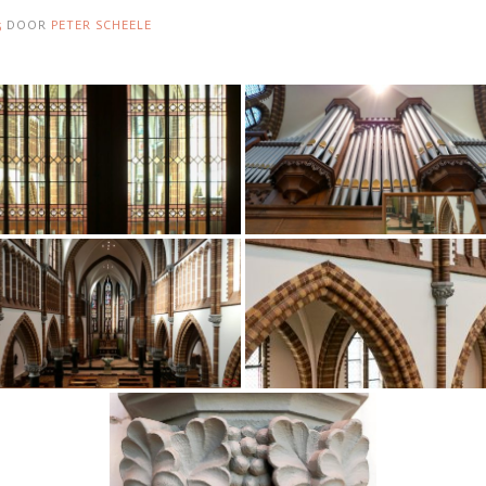
5
DOOR
PETER SCHEELE