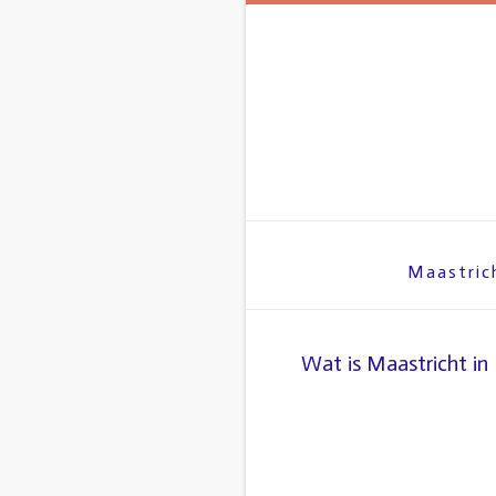
Spring
naar
inhoud
Maastric
Wat is Maastricht in