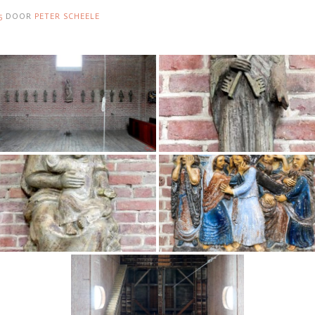
5
DOOR
PETER SCHEELE