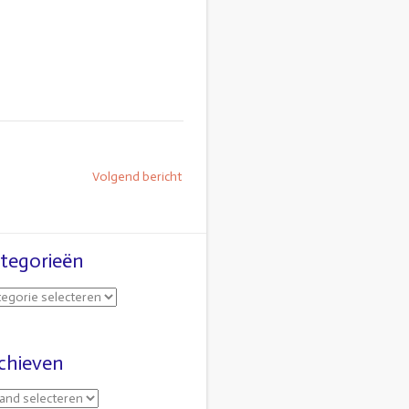
Volgend bericht
tegorieën
chieven