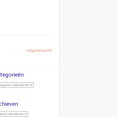
Volgend bericht
tegorieën
chieven