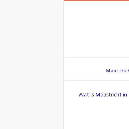
Spring
naar
inhoud
Maastric
Wat is Maastricht in