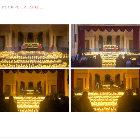
5
DOOR
PETER SCHEELE