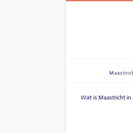
Spring
naar
inhoud
Maastric
Wat is Maastricht in