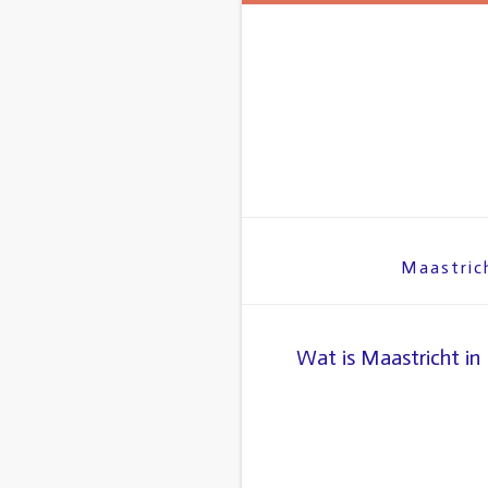
Spring
naar
inhoud
Maastric
Wat is Maastricht in