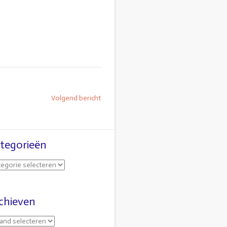
Volgend bericht
tegorieën
chieven