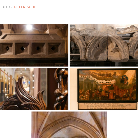
5
DOOR
PETER SCHEELE