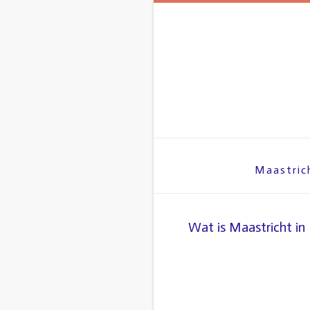
Spring
naar
inhoud
Maastric
Wat is Maastricht in