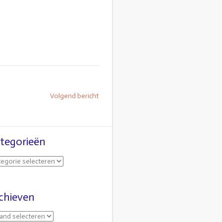
Volgend bericht
tegorieën
chieven