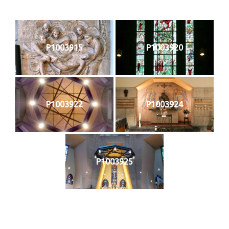
P1003915
P1003920
P1003922
P1003924
P1003925