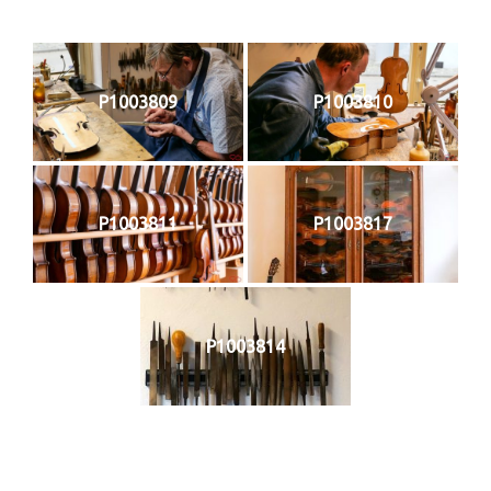
P1003809
P1003810
P1003811
P1003817
P1003814