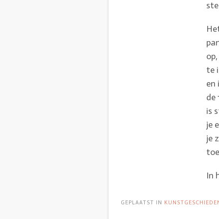
ste
Het
pan
op,
te 
en 
de 
is 
je 
je 
toe
In 
GEPLAATST IN
KUNSTGESCHIEDE