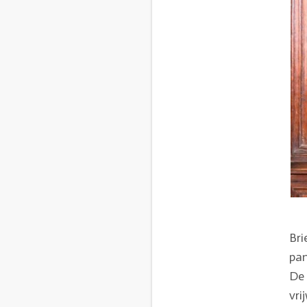
Bri
pan
De 
vri