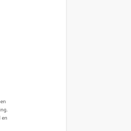
ten
ing.
d en