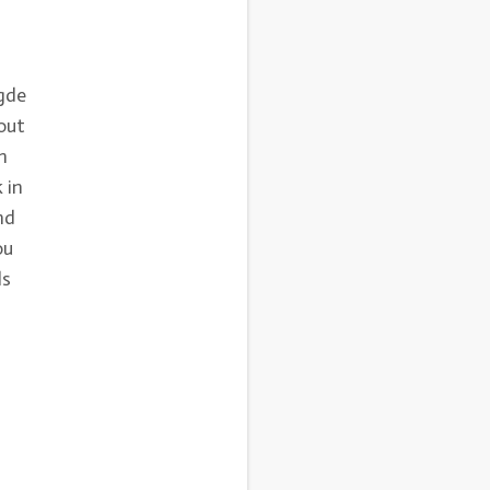
gde
out
n
 in
nd
ou
ls