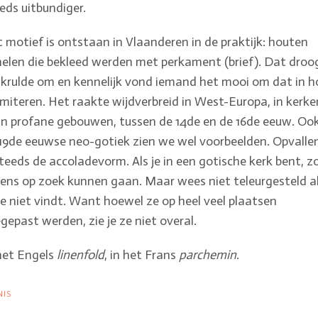
eds uitbundiger.
 motief is ontstaan in Vlaanderen in de praktijk: houten
elen die bekleed werden met perkament (brief). Dat droo
 krulde om en kennelijk vond iemand het mooi om dat in h
imiteren. Het raakte wijdverbreid in West-Europa, in kerke
in profane gebouwen, tussen de 14de en de 16de eeuw. Ook
19de eeuwse neo-gotiek zien we wel voorbeelden. Opvalle
steeds de accoladevorm. Als je in een gotische kerk bent, z
eens op zoek kunnen gaan. Maar wees niet teleurgesteld a
ze niet vindt. Want hoewel ze op heel veel plaatsen
gepast werden, zie je ze niet overal.
het Engels
linenfold
, in het Frans
parchemin
.
NIS