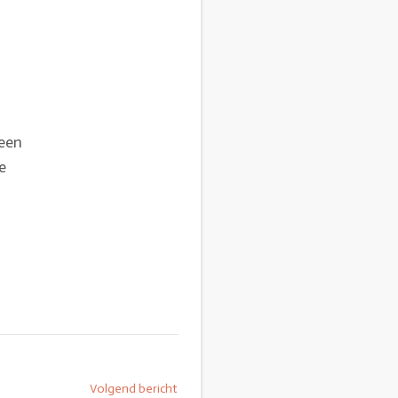
 een
e
Volgend bericht