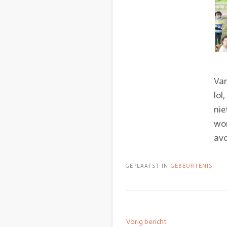
Van
lol
nie
won
avo
GEPLAATST IN
GEBEURTENIS
Vorig bericht